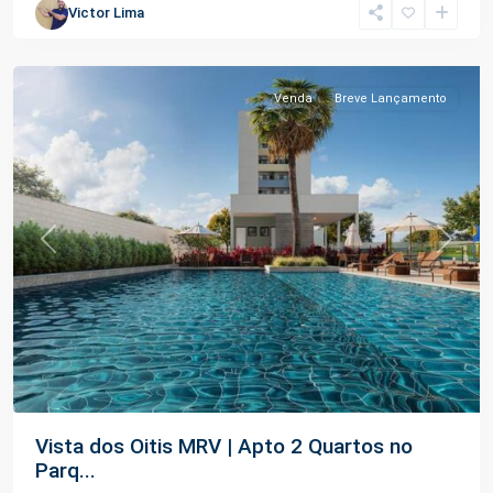
Victor Lima
Planalto
,
Manaus
Venda
Breve Lançamento
Previous
Next
Vista dos Oitis MRV | Apto 2 Quartos no
Parq...