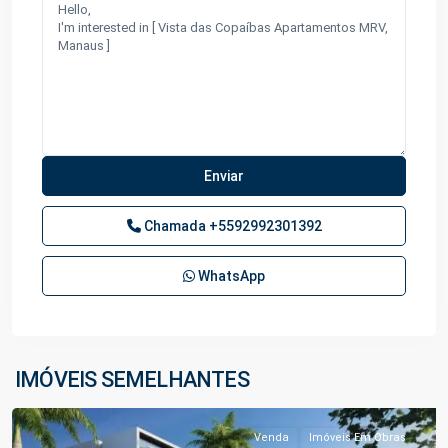
Chamada
+5592992301392
WhatsApp
Planalto
,
IMÓVEIS SEMELHANTES
Manaus
Venda
Imóveis Em Obras