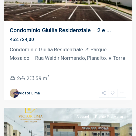
Condomínio Giullia Residenziale – 2 e ...
452.724,00
Condomínio Giullia Residenziale 📌 Parque
Mosaico – Rua Waldir Normando, Planalto. ● Torre
...
2
2
2
59 m
Victor Lima
Planalto
,
Manaus
Aluguel
Pronto Pra Morar