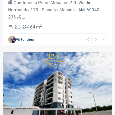
🏬 Condomínio Prime Mosaico 📍 R. Waldir
Normando, 170 - Planalto, Manaus - AM, 69040-
236 💰
...
2
2
2
64 m
Victor Lima
Planalto
,
Manaus
Venda
Imóveis Em Obras
Previous
Next