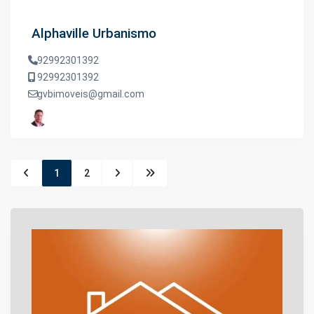
Alphaville Urbanismo
92992301392
92992301392
gvbimoveis@gmail.com
1
2