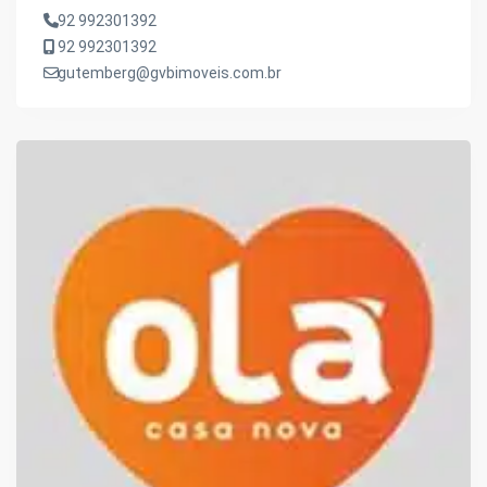
92 992301392
92 992301392
gutemberg@gvbimoveis.com.br