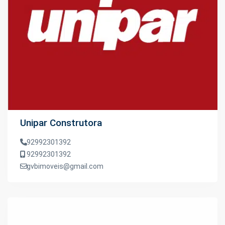
Unipar Construtora
92992301392
92992301392
gvbimoveis@gmail.com