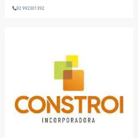
92 992301392