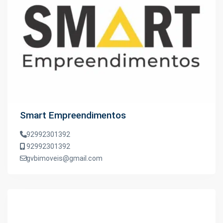
Smart Empreendimentos
92992301392
92992301392
gvbimoveis@gmail.com