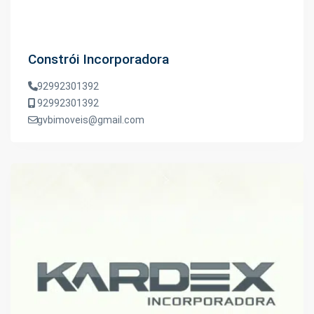
Constrói Incorporadora
92992301392
92992301392
gvbimoveis@gmail.com