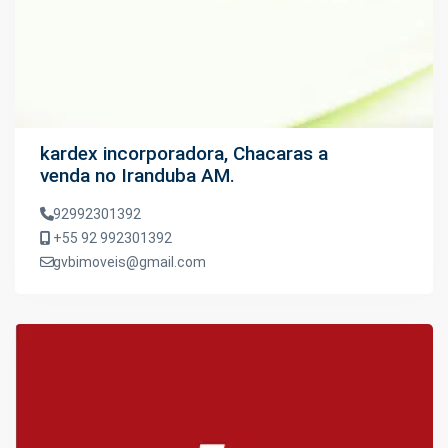
kardex incorporadora, Chacaras a
venda no Iranduba AM.
92992301392
+55 92 992301392
gvbimoveis@gmail.com