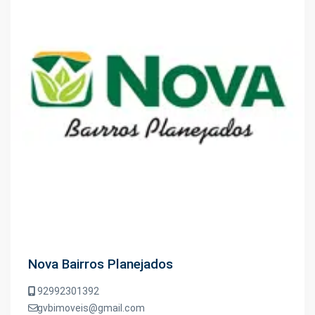
Nova Bairros Planejados
92992301392
gvbimoveis@gmail.com