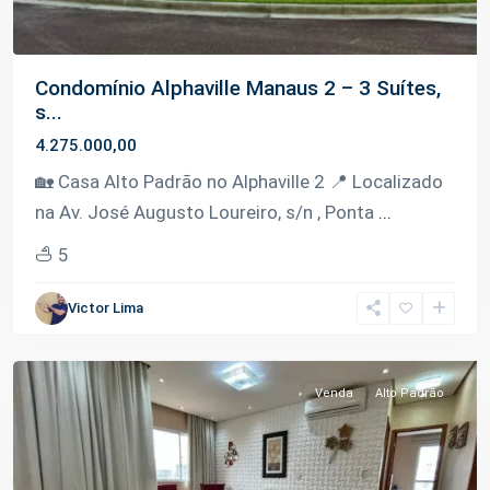
Condomínio Alphaville Manaus 2 – 3 Suítes,
s...
4.275.000,00
🏡 Casa Alto Padrão no Alphaville 2 📍 Localizado
na Av. José Augusto Loureiro, s/n , Ponta
...
5
Ponta
Victor Lima
Negra
,
Manaus
Venda
Alto Padrão