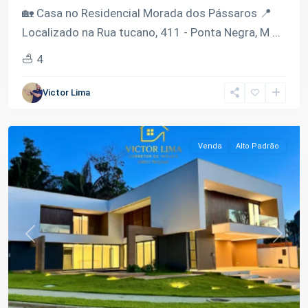
🏡 Casa no Residencial Morada dos Pássaros 📍
Localizado na Rua tucano, 411 - Ponta Negra, M
...
4
Ponta
Victor Lima
Negra
,
Manaus
Venda
Alto Padrão
Previous
Next