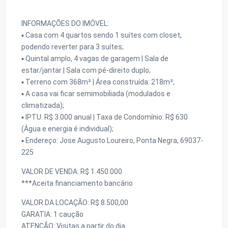
INFORMAÇÕES DO IMÓVEL:
▪️ Casa com 4 quartos sendo 1 suítes com closet,
podendo reverter para 3 suítes;
▪️ Quintal amplo, 4 vagas de garagem | Sala de
estar/jantar | Sala com pé-direito duplo;
▪️ Terreno com 368m² | Área construída: 218m²;
▪️ A casa vai ficar semimobiliada (modulados e
climatizada);
▪️ IPTU: R$ 3.000 anual | Taxa de Condomínio: R$ 630
(Água e energia é individual);
▪️ Endereço: Jose Augusto Loureiro, Ponta Negra, 69037-
225
VALOR DE VENDA: R$ 1.450.000
***Aceita financiamento bancário
VALOR DA LOCAÇÃO: R$ 8.500,00
GARATIA: 1 caução
ATENÇÃO: Visitas a partir do dia