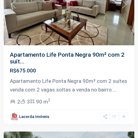
Previous
Next
Apartamento Life Ponta Negra 90m² com 2
suít...
R$675.000
Apartamento Life Ponta Negra 90m² com 2 suítes
venda com 2 vagas soltas a venda no bairro
...
2
2
3
90 m
Ponta
Lacerda Imóveis
Negra
,
Manaus