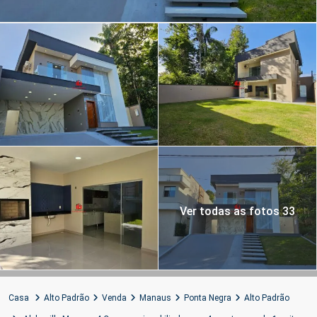
Ver todas as fotos 33
Casa
Alto Padrão
Venda
Manaus
Ponta Negra
Alto Padrão