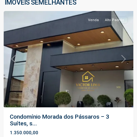
IMÓVEIS SEMELHANTES
Manaus
Venda
Alto Padrão
Previous
Next
Condomínio Morada dos Pássaros – 3
Suítes, s...
1.350.000,00