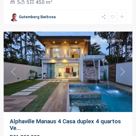
2
5
5
450 m
Ponta
Gutemberg Barbosa
Negra
,
Manaus
Venda
Oportunidade
Previous
Next
Alphaville Manaus 4 Casa duplex 4 quartos
Ve...