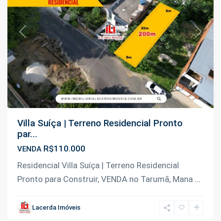
Previous
Next
Villa Suíça | Terreno Residencial Pronto
par...
R$110.000
VENDA
Km
Residencial Villa Suíça | Terreno Residencial
07
Pronto para Construir, VENDA no Tarumã, Mana
...
Manoel
Urbano
,
Lacerda Imóveis
Iranduba