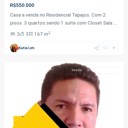
R$550.000
Casa a venda no Residencial Tapajos. Com 2
pisos. 3 quartos sendo 1 suíte com Closet Sala
...
2
3
3
167 m
Ponta
Negra
,
Katia Lim
Manaus
Venda
Imóveis Em Obras
Previous
Next