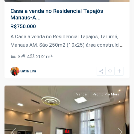
Casa a venda no Residencial Tapajós
Manaus-A...
R$750.000
A Casa a venda no Residencial Tapajós, Tarumã,
Manaus AM. São 250m2 (10x25) área construíd
...
2
3
4
202 m
Tarumã
,
Katia Lim
Manaus
Venda
Pronto Pra Morar