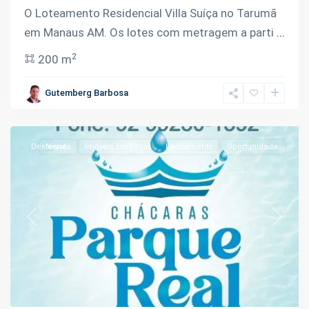
Km
O Loteamento Residencial Villa Suíça no Tarumã
9
em Manaus AM. Os lotes com metragem a parti
...
da
2
200 m
Manoel
Urbano
,
Gutemberg Barbosa
Iranduba
Destaque
Venda
Imóveis Em Obras
Lançamento
Oportunidade
Previous
Next