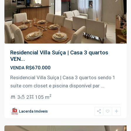
Previous
Next
Residencial Villa Suíça | Casa 3 quartos
VEN...
R$670.000
VENDA
Residencial Villa Suíça | Casa 3 quartos sendo 1
suíte com closet e piscina disponível par
...
2
3
2
105 m
Tarumã
,
Lacerda Imóveis
Manaus