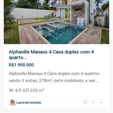
Previous
Next
Alphaville Manaus 4 Casa duplex com 4
quarto...
R$1.900.000
Alphaville Manaus 4 Casa duplex com 4 quartos
sendo 3 suítes, 378m², semi-mobiliado, a ven
...
2
4
5
235 m
Ponta
Negra
,
Lacerda Imóveis
Manaus