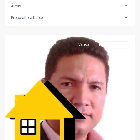
Áreas
São
Preço alto a baixo
Francisco
,
Manaus
Venda
Imóveis Em Obras
Previous
Next