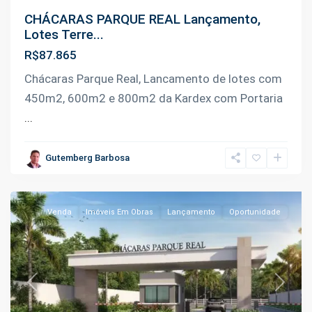
CHÁCARAS PARQUE REAL Lançamento,
Lotes Terre...
R$87.865
Km
Chácaras Parque Real, Lancamento de lotes com
9
450m2, 600m2 e 800m2 da Kardex com Portaria
da
...
Manoel
Urbano
,
Gutemberg Barbosa
Iranduba
Venda
Imóveis Em Obras
Lançamento
Oportunidade
Previous
Next