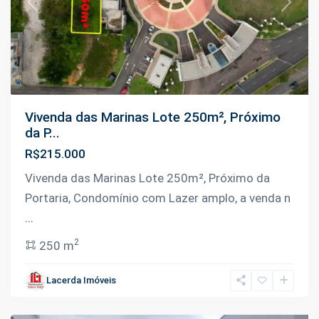
Previous
Next
Vivenda das Marinas Lote 250m², Próximo
da P...
R$215.000
Vivenda das Marinas Lote 250m², Próximo da
Portaria, Condomínio com Lazer amplo, a venda n
...
2
250 m
Ponta
Negra
,
Lacerda Imóveis
Manaus