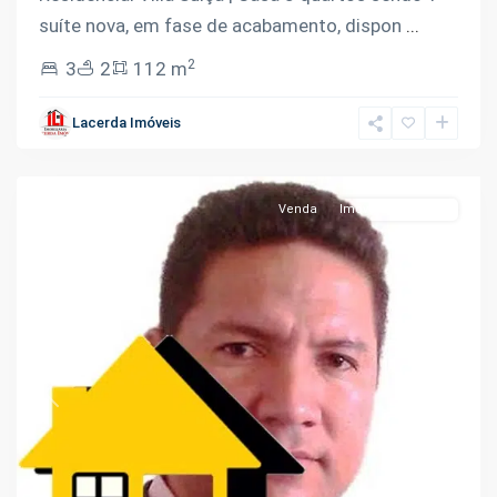
suíte nova, em fase de acabamento, dispon
...
2
3
2
112 m
Lacerda Imóveis
Manaus
Venda
Imóveis Em Obras
Previous
Next