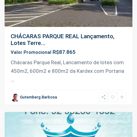
CHÁCARAS PARQUE REAL Lançamento,
Lotes Terre...
R$87.865
Valor Promocional
Km
Chácaras Parque Real, Lancamento de lotes com
9
450m2, 600m2 e 800m2 da Kardex com Portaria
da
...
Manoel
Urbano
,
Gutemberg Barbosa
Iranduba
Venda
Imóveis Em Obras
Lançamento
Oportunidade