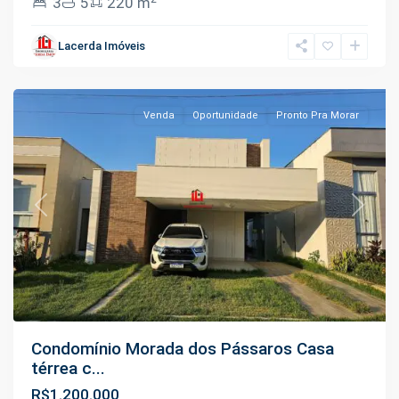
3
5
220 m
Ponta
Negra
,
Lacerda Imóveis
Manaus
Venda
Oportunidade
Pronto Pra Morar
Previous
Next
Condomínio Morada dos Pássaros Casa
térrea c...
R$1.200.000