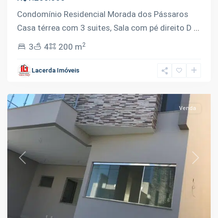
Condomínio Residencial Morada dos Pássaros
Casa térrea com 3 suites, Sala com pé direito D
...
2
3
4
200 m
Tarumã
,
Lacerda Imóveis
Manaus
Venda
Previous
Next