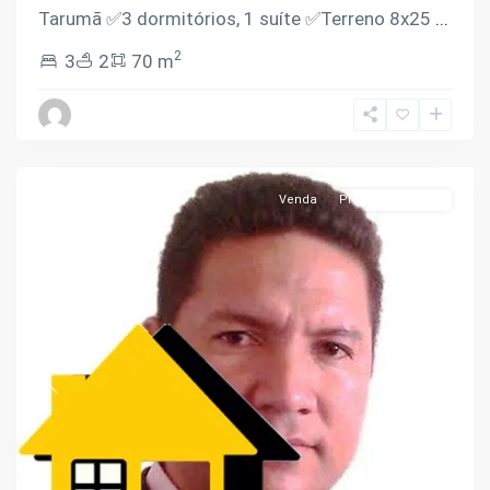
Tarumã ✅️3 dormitórios, 1 suíte ✅️Terreno 8x25
...
2
3
2
70 m
Tarumã
,
Manaus
Venda
Pronto Pra Morar
Previous
Next