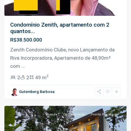
Condomínio Zenith, apartamento com 2
quantos...
R$38.500.000
Zenith Condomínio Clube, novo Lançamento da
Riva Incorporadora, Apartamento de 48,90m²
com
...
2
2
2
49 m
Ponta
Negra
,
Gutemberg Barbosa
Manaus
Venda
Oportunidade
Pronto Pra Morar