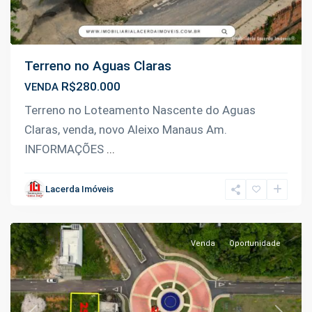
Terreno no Aguas Claras
R$280.000
VENDA
Terreno no Loteamento Nascente do Aguas
Claras, venda, novo Aleixo Manaus Am.
INFORMAÇÕES
...
Ponta
Negra
,
Lacerda Imóveis
Manaus
Venda
Oportunidade