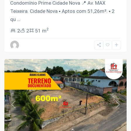
Condomínio Prime Cidade Nova 📍 Av. MAX
Teixeira. Cidade Nova ▪️ Aptos com 51,26m². ▪️ 2
qu
...
2
2
2
51 m
Novo
Aleixo
,
Manaus
Venda
Oportunidade
Previous
Next