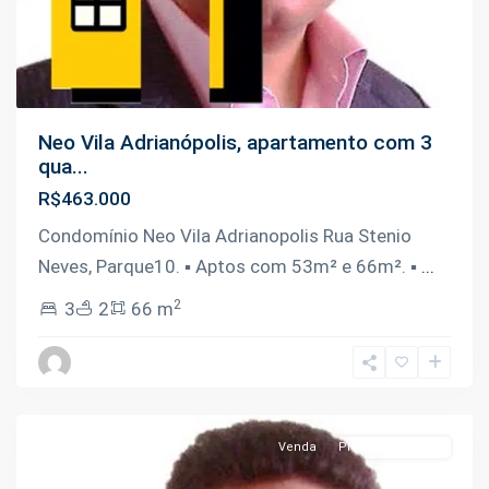
Neo Vila Adrianópolis, apartamento com 3
qua...
R$463.000
Condomínio Neo Vila Adrianopolis Rua Stenio
Neves, Parque10. ▪️ Aptos com 53m² e 66m². ▪️
...
2
3
2
66 m
Tarumã
,
Manaus
Venda
Pronto Pra Morar