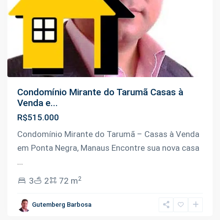
Condomínio Mirante do Tarumã Casas à
Venda e...
R$515.000
Condomínio Mirante do Tarumã – Casas à Venda
em Ponta Negra, Manaus Encontre sua nova casa
...
2
3
2
72 m
Tarumã
,
Gutemberg Barbosa
Manaus