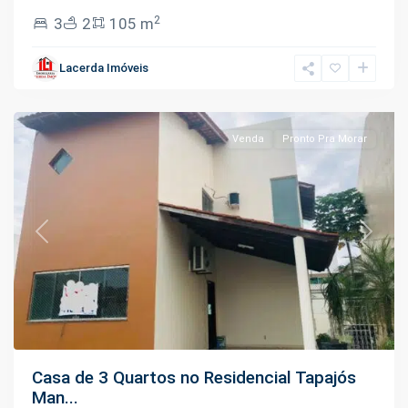
2
3
2
105 m
Tarumã
,
Lacerda Imóveis
Manaus
Venda
Pronto Pra Morar
Previous
Next
Casa de 3 Quartos no Residencial Tapajós
Man...