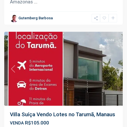
Amazonas
...
Tarumã
,
Gutemberg Barbosa
Manaus
Venda
Previous
Next
Villa Suíça Vendo Lotes no Tarumã, Manaus
R$105.000
VENDA