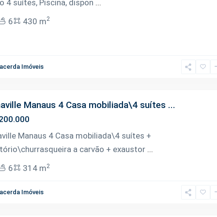
 4 suítes, Piscina, dispon
...
2
6
430 m
acerda Imóveis
aville Manaus 4 Casa mobiliada\4 suítes ...
200.000
aville Manaus 4 Casa mobiliada\4 suítes +
itório\churrasqueira a carvão + exaustor
...
2
6
314 m
acerda Imóveis