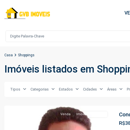
V
Casa
Shoppings
Imóveis listados em Shoppi
São
Tipos
Categorias
Estados
Cidades
Áreas
P
Francisco
,
Manaus
Cond
Venda
Imóveis Em Obras
R$38