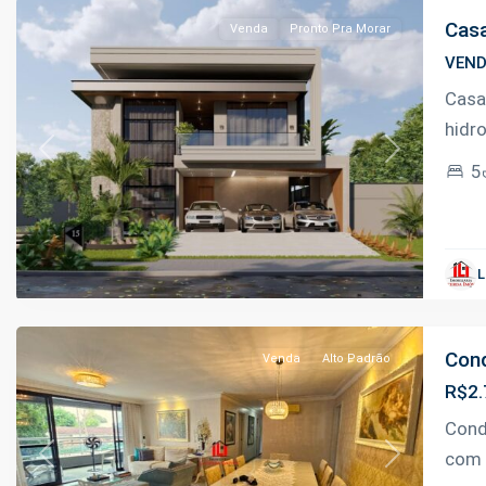
Casa
Venda
Pronto Pra Morar
VEN
Casa
hidr
Previous
Next
5
Adrianópolis
,
L
Manaus
Cond
Venda
Alto Padrão
R$2.
Cond
com 
Previous
Next