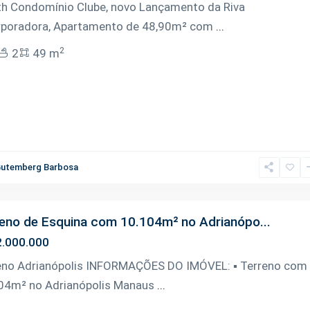
th Condomínio Clube, novo Lançamento da Riva
rporadora, Apartamento de 48,90m² com
...
2
2
49 m
utemberg Barbosa
eno de Esquina com 10.104m² no Adrianópo...
.000.000
eno Adrianópolis INFORMAÇÕES DO IMÓVEL: ▪️ Terreno com
04m² no Adrianópolis Manaus
...