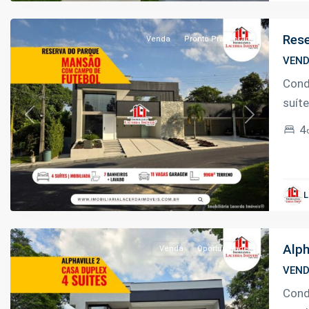
Manaus
Rese
Venda
Pronto Pra Morar
VEN
Cond
suíte
Previous
Next
4
Ponta
Negra
,
L
Manaus
Alph
Venda
Oportunidade
VEN
Cond