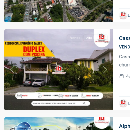
Aleixo
,
L
Manaus
Casa
Venda
Alto Padrão
VEN
Casa
chur
Previous
Next
4
Ponta
Negra
,
L
Manaus
Alph
Venda
Alto Padrão