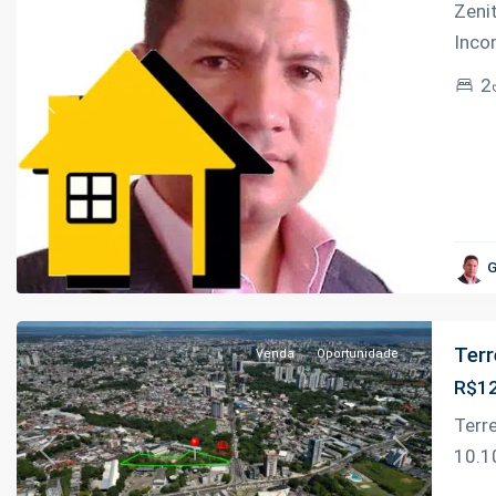
Zeni
Inco
2
Previous
Next
Adrianópolis
,
G
Manaus
Terr
Venda
Oportunidade
R$12
Terr
10.1
Previous
Next