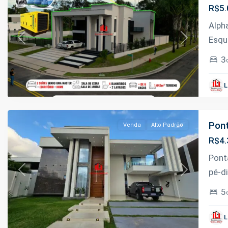
R$5.
Alph
Esqu
Previous
Next
3
Ponta
Negra
,
L
Manaus
Pont
Venda
Alto Padrão
R$4.
Pont
pé-di
Previous
Next
5
Ponta
Negra
,
L