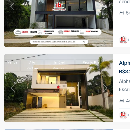
sendo
Previous
Next
5
Ponta
Negra
,
L
Manaus
Alph
Venda
Alto
Imóvel
Pronto Pra
Padrão
Parceiro
Morar
R$3.
Alph
Escr
Previous
Next
4
Ponta
Negra
,
L
Manaus