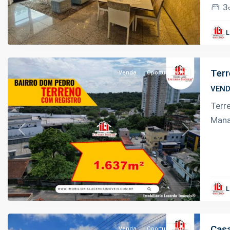
3
Dom
Pedro
,
L
Manaus
Terr
Venda
Oportunidade
VEN
Terr
Mana
Previous
Next
Ponta
Negra
,
L
Manaus
Casa
Venda
Oportunidade