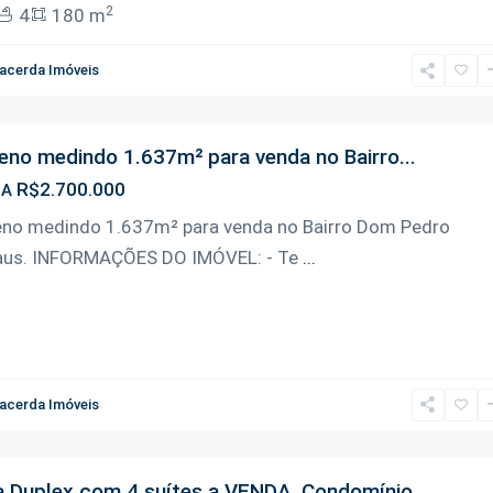
2
4
180 m
acerda Imóveis
eno medindo 1.637m² para venda no Bairro...
R$2.700.000
DA
eno medindo 1.637m² para venda no Bairro Dom Pedro
us. INFORMAÇÕES DO IMÓVEL: - Te
...
acerda Imóveis
 Duplex com 4 suítes a VENDA, Condomínio...