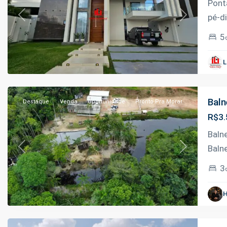
Pont
pé-di
Previous
Next
5
Janauari
,
L
Iranduba
Baln
Destaque
Venda
Oportunidade
Pronto Pra Morar
R$3.
Baln
Baln
Previous
Next
3
Ponta
Negra
,
H
Manaus