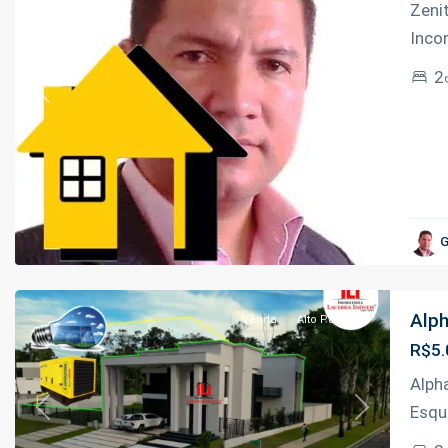
Zeni
Inco
2
Previous
Next
Ponta
Negra
,
G
Manaus
Alph
Venda
Alto Padrão
R$5.
Alph
Esqu
Previous
Next