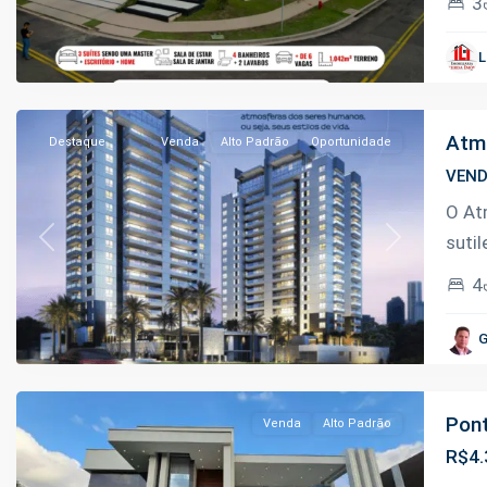
3
Adrianópolis
,
L
Manaus
Atmo
Destaque
Venda
Alto Padrão
Oportunidade
VEN
O At
suti
Previous
Next
4
Ponta
Negra
,
G
Manaus
Pont
Venda
Alto Padrão
R$4.