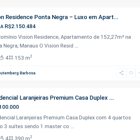
on Residence Ponta Negra – Luxo em Apart...
R$2.150.484
DA
omínio Vision Residence, Apartamento de 152,27m² na
a Negra, Manaus O Vision Resid
...
2
4
153 m
utemberg Barbosa
dencial Laranjeiras Premium Casa Duplex ...
100.000
dencial Laranjeiras Premium Casa Duplex com 4 quartos
o 3 suítes sendo 1 master co
...
2
4
390 m