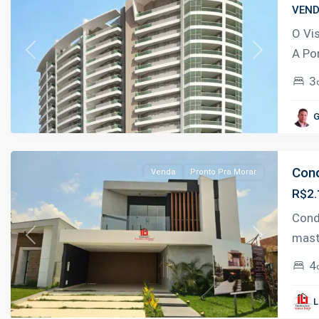
VEN
O Vi
A Po
Previous
Next
3
Ponta
Negra
,
G
Manaus
Cond
Venda
Pronto Pra Morar
R$2.
Cond
mast
Previous
Next
4
Ponta
Negra
,
L