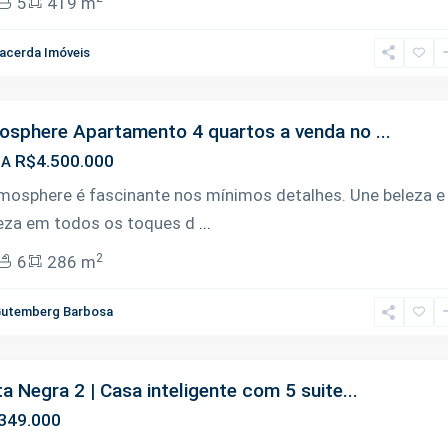
5
419 m
acerda Imóveis
sphere Apartamento 4 quartos a venda no ...
R$4.500.000
DA
mosphere é fascinante nos mínimos detalhes. Une beleza e
leza em todos os toques d
...
2
6
286 m
utemberg Barbosa
a Negra 2 | Casa inteligente com 5 suite...
349.000