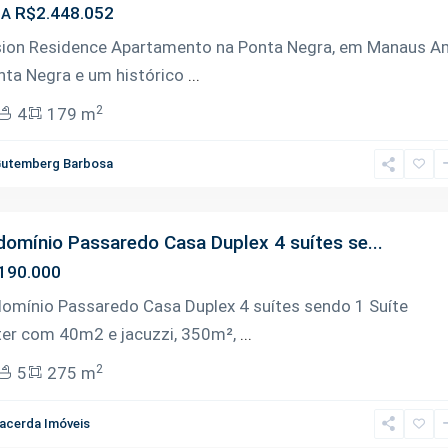
R$2.448.052
DA
sion Residence Apartamento na Ponta Negra, em Manaus A
nta Negra e um histórico
...
2
4
179 m
utemberg Barbosa
omínio Passaredo Casa Duplex 4 suítes se...
190.000
omínio Passaredo Casa Duplex 4 suítes sendo 1 Suíte
er com 40m2 e jacuzzi, 350m²,
...
2
5
275 m
acerda Imóveis