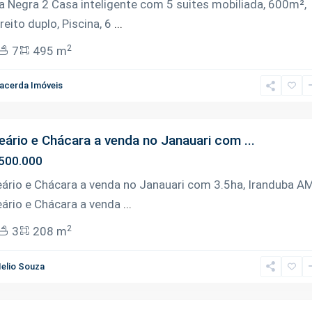
a Negra 2 Casa inteligente com 5 suites mobiliada, 600m²,
reito duplo, Piscina, 6
...
2
7
495 m
acerda Imóveis
eário e Chácara a venda no Janauari com ...
500.000
eário e Chácara a venda no Janauari com 3.5ha, Iranduba A
eário e Chácara a venda
...
2
3
208 m
elio Souza