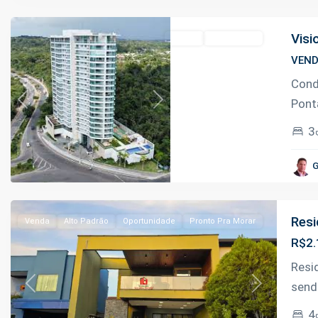
Manaus
Visi
Venda
Alto Padrão
VEN
Cond
Pont
Previous
Next
3
Flores
,
G
Manaus
Resi
Venda
Alto Padrão
Oportunidade
Pronto Pra Morar
R$2.
Resi
send
Previous
Next
Colônia
4