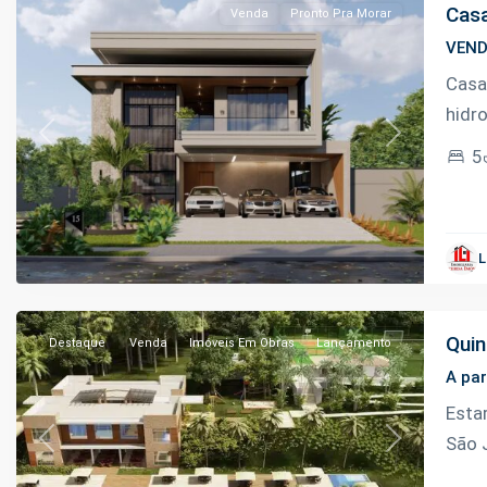
Casa
Venda
Pronto Pra Morar
VEN
Casa
hidr
Previous
Next
5
Tarumã
,
L
Manaus
Quin
Destaque
Venda
Imóveis Em Obras
Lançamento
A par
Esta
São 
Previous
Next