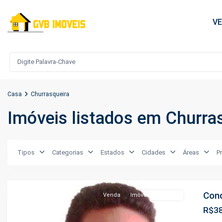
V
Casa
Churrasqueira
Imóveis listados em Churra
São
Tipos
Categorias
Estados
Cidades
Áreas
P
Francisco
,
Manaus
Cond
Venda
Imóveis Em Obras
R$38